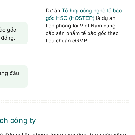
Dự án
Tổ hợp công nghệ tế bào
gốc HSC (HOSTEP)
là dự án
tiên phong tại Việt Nam cung
bào gốc
cấp sản phẩm tế bào gốc theo
ồ​ng.​
tiêu chuẩn cGMP.
hàng đầu
ch công ty​
à đơn vị tiên phong trong việc ứng dụng các công