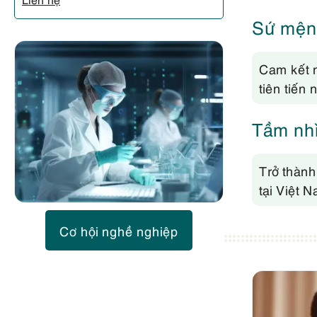
Sứ mện
Cam kết n
tiên tiến
Tầm nh
Trở thành
tại Việt
Cơ hội nghề nghiệp