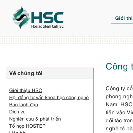
Chuyển
đến
Giới th
nội
dung
Công 
Về chúng tôi
Công ty cổ
Giới thiệu HSC
phong nghi
Hội đồng tư vấn khoa học công nghệ
Nam. HSC t
Ban lãnh đạo
Dịch vụ
tiến vào V
Nghiên cứu & phát triển
đối tác tr
Tổ hợp HOSTEP
nghệ tế bà
Liên hệ