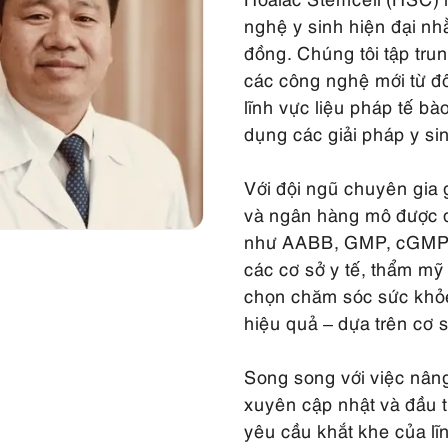
nghệ y sinh hiện đại nh
đồng. Chúng tôi tập tru
các công nghệ mới từ đối
lĩnh vực liệu pháp tế bà
dụng các giải pháp y sin
Với đội ngũ chuyên gia
và ngân hàng mô được đ
như AABB, GMP, cGMP,
các cơ sở y tế, thẩm m
chọn chăm sóc sức khỏe
hiệu quả – dựa trên cơ 
Song song với việc nân
xuyên cập nhật và đầu t
yêu cầu khắt khe của lĩ