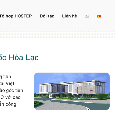
Tổ hợp HOSTEP
Đối tác
Liên hệ
ốc Hòa Lạc
 tiên
ại Việt
ào gốc tiên
SC với các
iển công