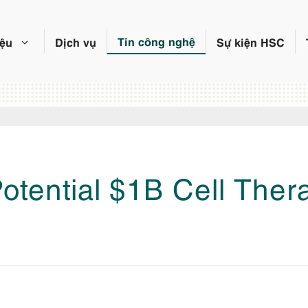
Tin công nghệ
iệu
Dịch vụ
Sự kiện HSC
tential $1B Cell Thera