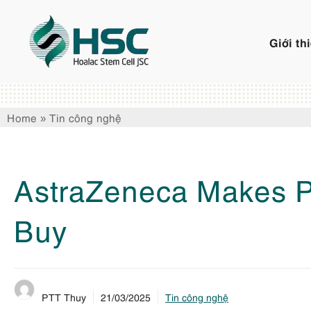
Chuyển
đến
Giới th
nội
dung
Home
»
Tin công nghệ
AstraZeneca Makes Po
Buy
PTT Thuy
21/03/2025
Tin công nghệ