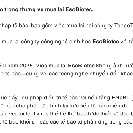
ào trong thưng vụ mua lại EsoBiotec.
 pháp tế bào, bao gồm việc mua lại hai công ty Teneo
n mua lại công ty công nghệ sinh học
EsoBiotec
với t
 II năm 2025. Việc mua lại
EsoBiotec
không ảnh hưởn
háp tế bào—cùng với các “công nghệ chuyển đổi” kh
úc đẩy liệu pháp điều trị tế bào với nền tảng ENaBL
 tế bào cho phép lập trình lại trực tiếp tế bào miễn d
c vector lentivirus thế hệ thứ ba, được thiết kế đặc
c tế bào khối u hoặc các tế bào tự phản ứng trong cá