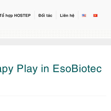
Tổ hợp HOSTEP
Đối tác
Liên hệ
py Play in EsoBiotec