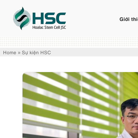
Chuyển
đến
Giới th
nội
dung
Home
»
Sự kiện HSC