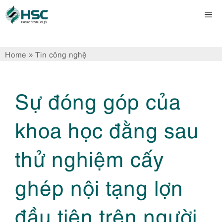
Chuyển
Me
đến
nội
dung
Home
»
Tin công nghệ
Sự đóng góp của
khoa học đằng sau
thử nghiệm cấy
ghép nội tạng lợn
đầu tiên trên người